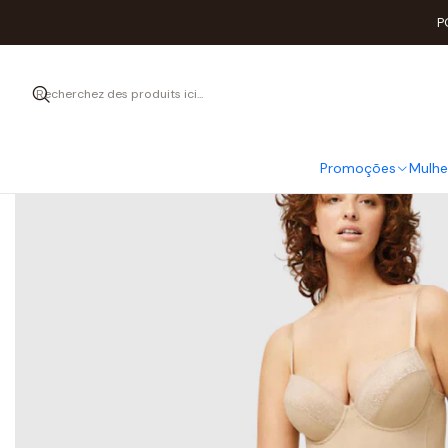
Accue
P
Promoções
Mulhe