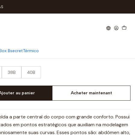
Copa B
AS
dutor com Renda Copa B
Box Bsecret
Térmico
38B
40B
Ajouter au panier
Acheter maintenant
da a parte central do corpo com grande conforto. Possui
lizados em pontos estratégicos que auxiliam na modelagem
moniosamente suas curvas. Esses pontos são: abdômen alto,