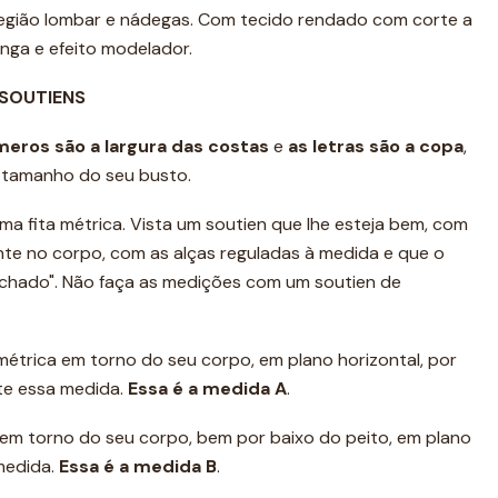
 região lombar e nádegas. Com tecido rendado com corte a
nga e efeito modelador.
 SOUTIENS
meros são a
largura das costas
e
as letras são a copa
,
e tamanho do seu busto.
ma fita métrica. Vista um soutien que lhe esteja bem, com
ente no corpo, com as alças reguladas à medida e que o
achado". Não faça as medições com um soutien de
 métrica em torno do seu corpo, em plano horizontal, por
te essa medida.
Essa é a medida A
.
a em torno do seu corpo, bem por baixo do peito, em plano
 medida.
Essa é a medida B
.