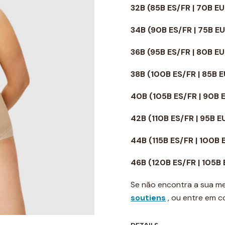
32B (85B ES/FR | 70B EU
34B
(90B ES/FR | 75B E
36B
(95B ES/FR | 80B E
38B
(100B ES/FR | 85B 
40B
(105B ES/FR | 90B 
42B
(110B ES/FR | 95B 
44B
(115B ES/FR | 100B
46B
(120B ES/FR | 105B
Se não encontra a sua me
soutiens
, ou entre em 