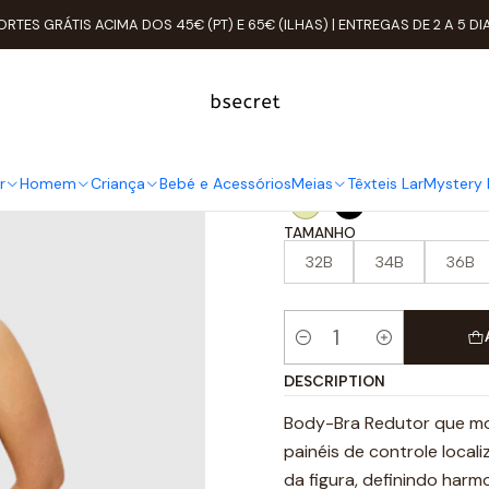
il
Mulher
ROUPA ÍNTIMA
Body´s
Body Bra Redutor com Renda 
ORTES GRÁTIS ACIMA DOS 45€ (PT) E 65€ (ILHAS) | ENTREGAS DE 2 A 5 DI
Body Bra Re
COR
r
Homem
Criança
Bebé e Acessórios
Meias
Têxteis Lar
Mystery 
TAMANHO
32B
34B
36B
Quantité
DESCRIPTION
Body-Bra Redutor que mol
painéis de controle loca
da figura, definindo har