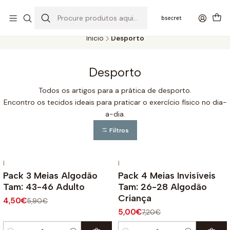
PORTES GRÁTIS ACIMA DOS 45€ (PT) E 65€ (ILHAS) | ENTREGAS DE 2
A 5 DIAS
Início
Desporto
Desporto
Todos os artigos para a prática de desporto.
Encontro os tecidos ideais para praticar o exercício físico no dia-
a-dia.
Filtros
|
|
-24%
DESCONTO
-31%
DESCONTO
Pack 3 Meias Algodão
Pack 4 Meias Invisíveis
Tam: 43-46 Adulto
Tam: 26-28 Algodão
Criança
4,50€
5,90€
5,00€
7,20€