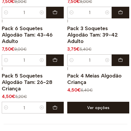
7,50€
7,50€
9,00€
9,00€
Quantidade
Quantidade
|
|
-17%
DESCONTO
-31%
DESCONTO
Pack 6 Soquetes
Pack 3 Soquetes
Algodão Tam: 43-46
Algodão Tam: 39-42
Adulto
Adulto
7,50€
3,75€
9,00€
5,40€
Quantidade
Quantidade
|
|
-13%
DESCONTO
-30%
DESCONTO
Pack 5 Soquetes
Pack 4 Meias Algodão
Algodão Tam: 26-28
Criança
Criança
4,50€
6,40€
4,50€
5,20€
Ver opções
Quantidade