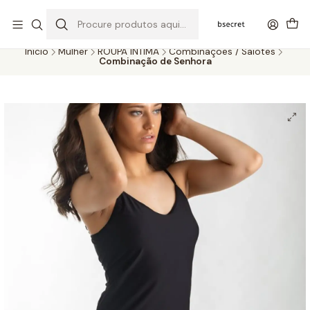
PORTES GRÁTIS ACIMA DOS 45€ (PT) E 65€ (ILHAS) | ENTREGAS DE 2
A 5 DIAS
Início
Mulher
ROUPA ÍNTIMA
Combinações / Saiotes
Combinação de Senhora