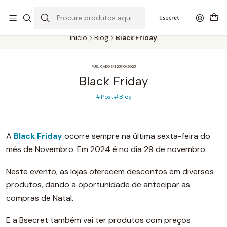
PORTES GRÁTIS ACIMA DOS 45€ (PT) E 65€ (ILHAS) | ENTREGAS DE 2
A 5 DIAS
Início
Blog
Black Friday
PUBLICADO EM 23/10/2023
Black Friday
Post
Blog
A
Black Friday
ocorre sempre na última sexta-feira do
mês de Novembro. Em 2024 é no dia 29 de novembro.
Neste evento, as lojas oferecem descontos em diversos
produtos, dando a oportunidade de antecipar as
compras de Natal.
E a Bsecret também vai ter produtos com preços