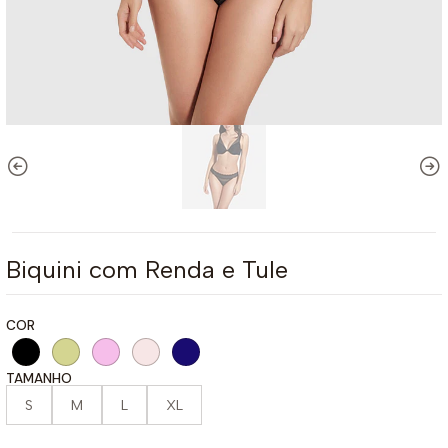
Biquini com Renda e Tule
COR
TAMANHO
S
M
L
XL