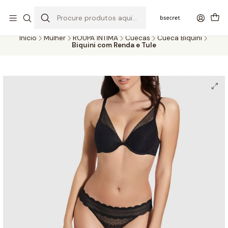
PORTES GRÁTIS ACIMA DOS 45€ (PT) E 65€ (ILHAS) | ENTREGAS DE 2
A 5 DIAS
Início
Mulher
ROUPA ÍNTIMA
Cuecas
Cueca Biquini
Biquini com Renda e Tule