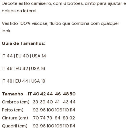
Decote estilo camiseiro, com 6 botões, cinto para ajustar e
bolsos na lateral.
Vestido 100% viscose, fluído que combina com qualquer
look.
Guia de Tamanhos:
IT 44 | EU 40 | USA 14
IT 46 | EU 42 | USA 16
IT 48 | EU 44 | USA 18
Tamanho - IT
40
42
44
46
48
50
Ombros (cm)
38
39
40
41
43
44
Peito (cm)
92
96
100
106
110
114
Cintura (cm)
70
74
78
84
88
92
Quadril (cm)
92
96
100
106
110
114