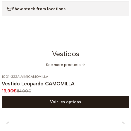
Show stock from locations
Vestidos
See more products
1001-322ALVIM
|
CAMOMILLA
-83%
OFF
Vestido Leopardo CAMOMILLA
19,90€
114,00€
Voir les options