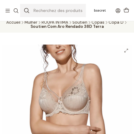
PORTES GRÁTIS ACIMA DOS 45€ (PT) E 65€ (ILHAS) | ENTREGAS DE 2
A 5 DIAS
Accueil
Mulher
ROUPA ÍNTIMA
Soutien
Copas
Copa D
Soutien Com Aro Rendado 38D Terra