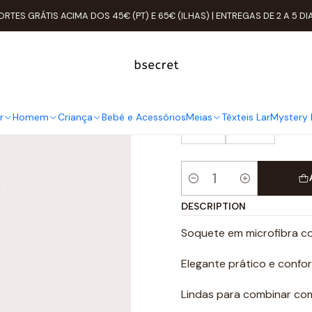
Accueil
Meias
Soquete
Soquete Opaco com Folho Criança
ORTES GRÁTIS ACIMA DOS 45€ (PT) E 65€ (ILHAS) | ENTREGAS DE 2 A 5 DI
Soquete Opa
TAMANHO
r
Homem
Criança
Bebé e Acessórios
Meias
Têxteis Lar
Mystery 
4-5
12-14
Quantité
DESCRIPTION
Soquete em microfibra c
Elegante prático e confor
Lindas para combinar com