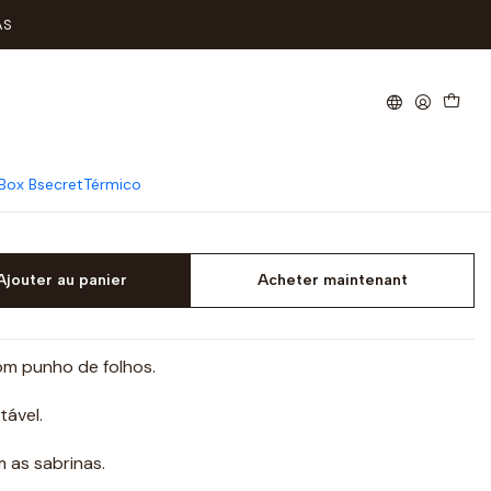
AS
co com Folho Criança
Box Bsecret
Térmico
Ajouter au panier
Acheter maintenant
om punho de folhos.
tável.
 as sabrinas.