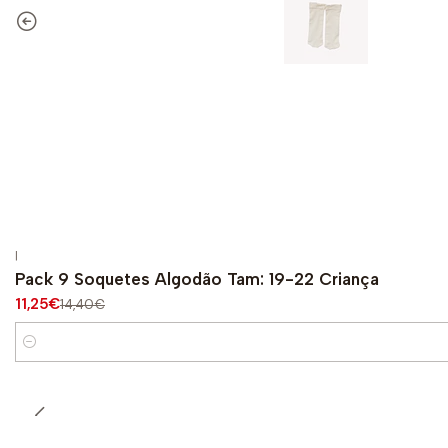
|
-22%
OFF
Pack 9 Soquetes Algodão Tam: 19-22 Criança
11,25€
14,40€
Quantité