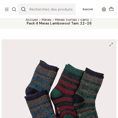
PORTES GRÁTIS ACIMA DOS 45€ (PT) E 65€ (ILHAS) | ENTREGAS DE 2
A 5 DIAS
Accueil
Meias
Meias curtas / cano
Pack 4 Meias Lambswool Tam: 22-26