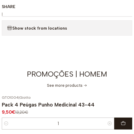
SHARE
|
Show stock from locations
PROMOÇÕES | HOMEM
See more products
GTO1004
|
Giotto
-28%
OFF
Pack 4 Peúgas Punho Medicinal 43-44
9,50€
13,20€
Quantité