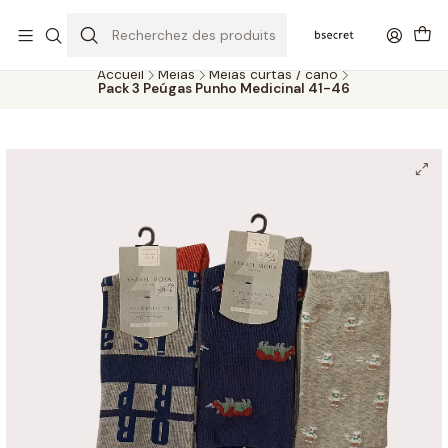
PORTES GRÁTIS ACIMA DOS 45€ (PT) E 65€ (ILHAS) | ENTREGAS DE 2
A 5 DIAS
Accueil
Meias
Meias curtas / cano
Pack 3 Peúgas Punho Medicinal 41-46