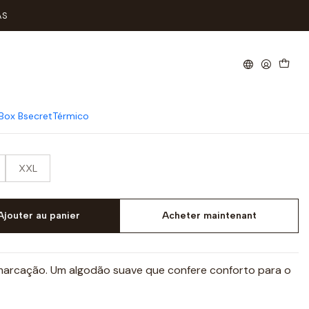
lgodão Sem Marcação
AS
as de Senhora Algodão Sem
Box Bsecret
Térmico
XXL
Ajouter au panier
Acheter maintenant
arcação. Um algodão suave que confere conforto para o