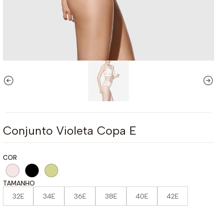
Conjunto Violeta Copa E
COR
TAMANHO
32E
34E
36E
38E
40E
42E