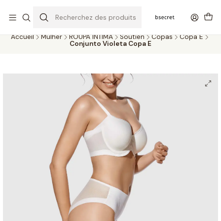
PORTES GRÁTIS ACIMA DOS 45€ (PT) E 65€ (ILHAS) | ENTREGAS DE 2
A 5 DIAS
Accueil
Mulher
ROUPA ÍNTIMA
Soutien
Copas
Copa E
Conjunto Violeta Copa E