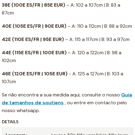
38E
(100E ES/FR | 85E EUR)
– A: 102 a 107cm | B: 83 a
87cm
40E
(105E ES/FR | 90E EUR)
– A: 110 a 112cm | B: 88 a 92cm
42E
(110E ES/FR | 95E EUR)
– A: 115 a 117cm | B: 93 a 97cm
44E
(115E ES/FR | 100E EUR)
– A: 120 a 122cm | B: 98 a
102cm
46E
(120E ES/FR | 105E EUR)
- A: 125 a 127cm | B: 103 a
107cm
Se não encontra a sua medida aqui, consulte o nosso
Guia
de tamanhos de soutiens
, ou entre em contacto pelo
nosso whatsapp.
DETAILS