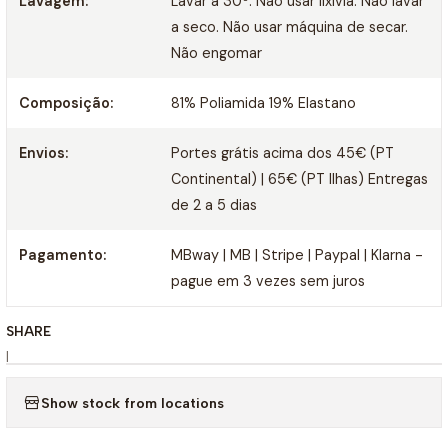
Lavagem:
Lavar a 30º. Não usar lixívia. Não lavar
a seco. Não usar máquina de secar.
Não engomar
Composição:
81% Poliamida 19% Elastano
Envios:
Portes grátis acima dos 45€ (PT
Continental) | 65€ (PT Ilhas) Entregas
de 2 a 5 dias
Pagamento:
MBway | MB | Stripe | Paypal | Klarna -
pague em 3 vezes sem juros
SHARE
|
Show stock from locations