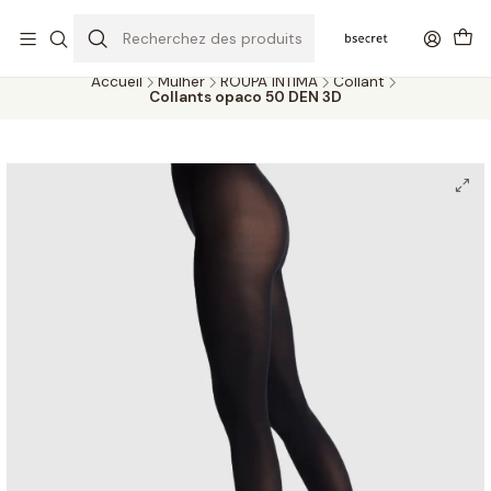
PORTES GRÁTIS ACIMA DOS 45€ (PT) E 65€ (ILHAS) | ENTREGAS DE 2
A 5 DIAS
Accueil
Mulher
ROUPA ÍNTIMA
Collant
Collants opaco 50 DEN 3D