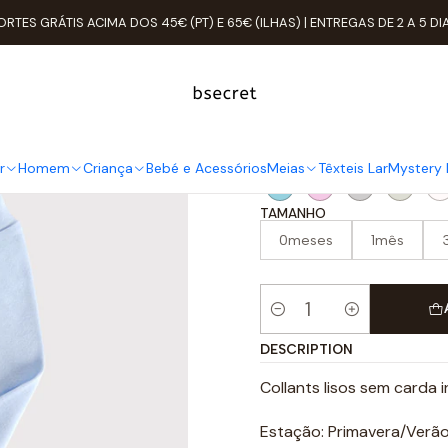
Accueil
Criança
Collants Lisos Sem Carda
ORTES GRÁTIS ACIMA DOS 45€ (PT) E 65€ (ILHAS) | ENTREGAS DE 2 A 5 DI
Collants Lis
COR
r
Homem
Criança
Bebé e Acessórios
Meias
Têxteis Lar
Mystery 
TAMANHO
0meses
1mês
Quantité
DESCRIPTION
Collants lisos sem carda 
Estação: Primavera/Verã