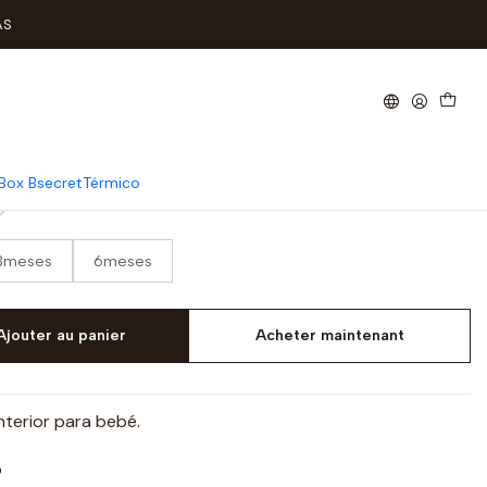
AS
os Sem Carda
Box Bsecret
Térmico
3meses
6meses
Ajouter au panier
Acheter maintenant
interior para bebé.
o