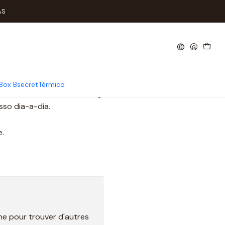
AS
.
Box Bsecret
Térmico
adequados para cada situação e forma de corpo.
sso dia-a-dia.
.
he pour trouver d'autres