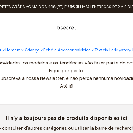
Accueil
Blog Bsecret
ORTES GRÁTIS ACIMA DOS 45€ (PT) E 65€ (ILHAS) | ENTREGAS DE 2 A 5 DI
Blog Bsecret
Bem vinda ao Blog da Bsecret
Este é um espaço para dicas e cuidados da sua roupa interior
r
Homem
Criança
Bebé e Acessórios
Meias
Têxteis Lar
Mystery 
 de modo a ter uma longa duração e ainda os modelos mais 
novidades, os modelos e as tendências vão fazer parte do no
Fique por perto.
Subscreva a nossa Newsletter, e não perca nenhuma novidade
Até já!
Il n'y a toujours pas de produits disponibles ici
consulter d'autres catégories ou utiliser la barre de recherc