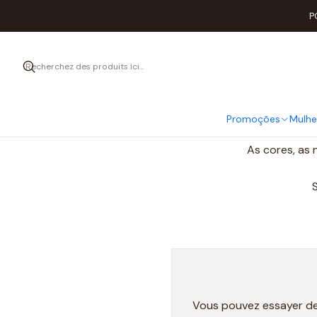
P
Promoções
Mulhe
Mostraremos como cuidar da sua roupa interior
As cores, as 
Vous pouvez essayer de 