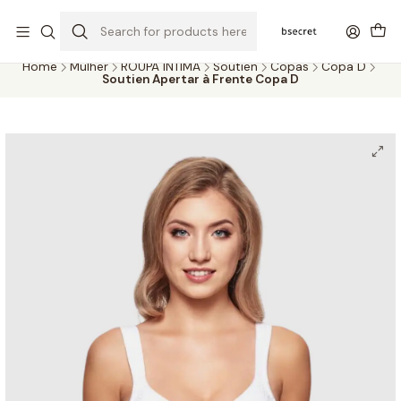
PORTES GRÁTIS ACIMA DOS 45€ (PT) E 65€ (ILHAS) | ENTREGAS DE 2
A 5 DIAS
Home
Mulher
ROUPA ÍNTIMA
Soutien
Copas
Copa D
Soutien Apertar à Frente Copa D