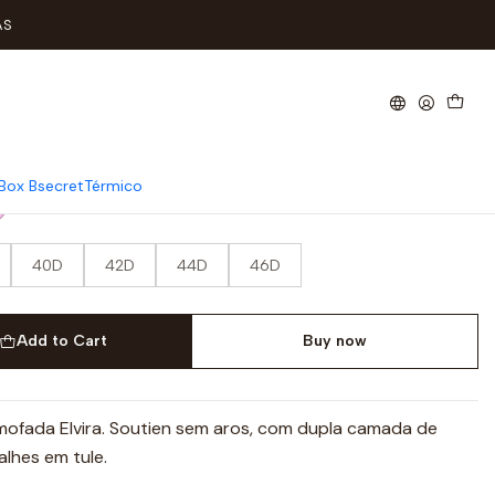
o Copa D
AS
 Aro Copa D
Box Bsecret
Térmico
40D
42D
44D
46D
Add to Cart
Buy now
mofada Elvira. Soutien sem aros, com dupla camada de
alhes em tule.