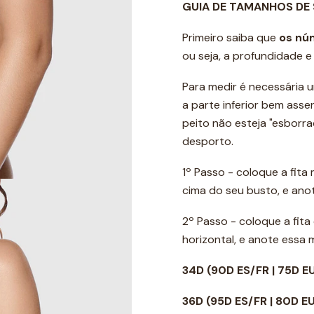
GUIA DE TAMANHOS DE
Primeiro saiba que
os nú
ou seja, a profundidade 
Para medir é necessária u
a parte inferior bem ass
peito não esteja "esborr
desporto.
1º Passo - coloque a fita
cima do seu busto, e ano
2º Passo - coloque a fit
horizontal, e anote essa
34D
(90D ES/FR | 75D E
36D
(95D ES/FR | 80D E