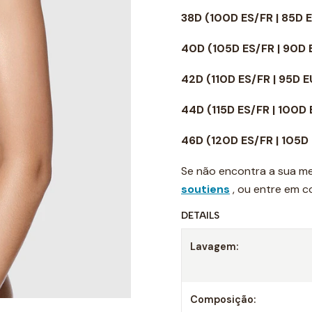
38D
(100D ES/FR | 85D 
40D
(105D ES/FR | 90D
42D
(110D ES/FR | 95D 
44D
(115D ES/FR | 100D
46D
(120D ES/FR | 105D
Se não encontra a sua me
soutiens
, ou entre em 
DETAILS
Lavagem:
Composição: