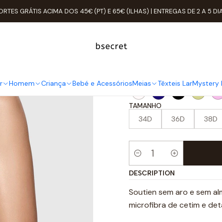
Mulher
ROUPA ÍNTIMA
Soutien
Copas
Copa D
Soutien sem Ar
ORTES GRÁTIS ACIMA DOS 45€ (PT) E 65€ (ILHAS) | ENTREGAS DE 2 A 5 DI
Soutien sem
COR
r
Homem
Criança
Bebé e Acessórios
Meias
Têxteis Lar
Mystery 
TAMANHO
34D
36D
38D
Quantity
DESCRIPTION
Soutien sem aro e sem al
microfibra de cetim e det