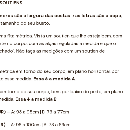
 SOUTIENS
meros são a
largura das costas
e
as letras são a copa
,
e tamanho do seu busto.
ma fita métrica. Vista um soutien que lhe esteja bem, com
ente no corpo, com as alças reguladas à medida e que o
achado". Não faça as medições com um soutien de
 métrica em torno do seu corpo, em plano horizontal, por
te essa medida.
Essa é a medida A
.
a em torno do seu corpo, bem por baixo do peito, em plano
 medida.
Essa é a medida B
.
UR)
– A: 93 a 95cm | B: 73 a 77cm
UR)
– A: 98 a 100cm | B: 78 a 83cm