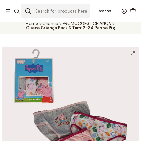
PORTES GRÁTIS ACIMA DOS 45€ (PT) E 65€ (ILHAS) | ENTREGAS DE 2
A 5 DIAS
Home
Criança
PROMOÇÕES | CRIANÇA
Cueca Criança Pack 3 Tam: 2-3A Peppa Pig