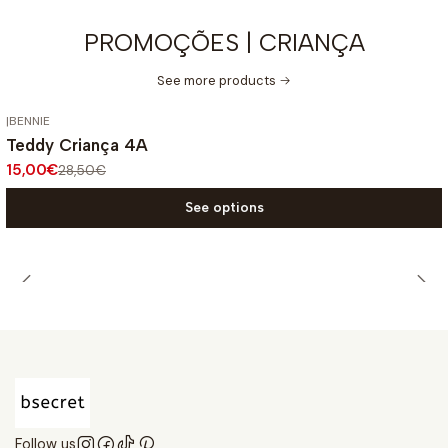
PROMOÇÕES | CRIANÇA
See more products
|
BENNIE
-47%
OFF
Teddy Criança 4A
15,00€
28,50€
See options
Follow us