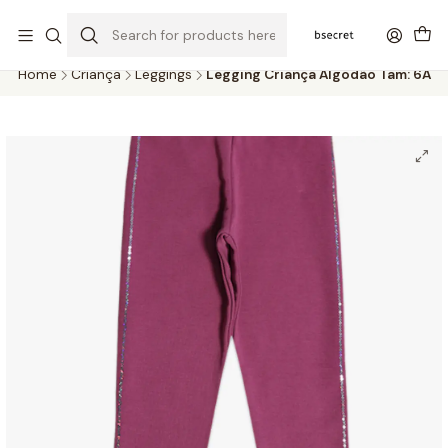
PORTES GRÁTIS ACIMA DOS 45€ (PT) E 65€ (ILHAS) | ENTREGAS DE 2
A 5 DIAS
Home
Criança
Leggings
Legging Criança Algodão Tam: 6A