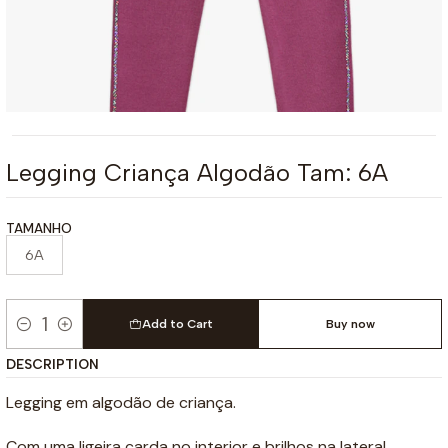
Legging Criança Algodão Tam: 6A
TAMANHO
6A
Add to Cart
Buy now
Quantity
DESCRIPTION
Legging em algodão de criança.
Com uma ligeira carda no interior e brilhos na lateral.