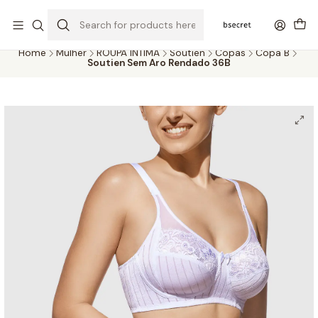
PORTES GRÁTIS ACIMA DOS 45€ (PT) E 65€ (ILHAS) | ENTREGAS DE 2
A 5 DIAS
Home
Mulher
ROUPA ÍNTIMA
Soutien
Copas
Copa B
Soutien Sem Aro Rendado 36B