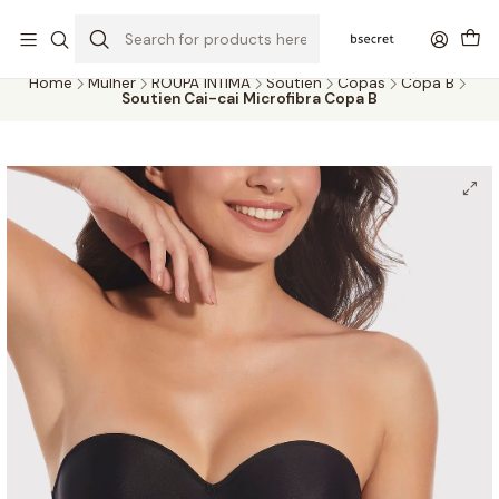
PORTES GRÁTIS ACIMA DOS 45€ (PT) E 65€ (ILHAS) | ENTREGAS DE 2
A 5 DIAS
Home
Mulher
ROUPA ÍNTIMA
Soutien
Copas
Copa B
Soutien Cai-cai Microfibra Copa B