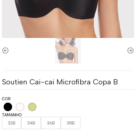
Soutien Cai-cai Microfibra Copa B
COR
TAMANHO
32B
34B
36B
38B