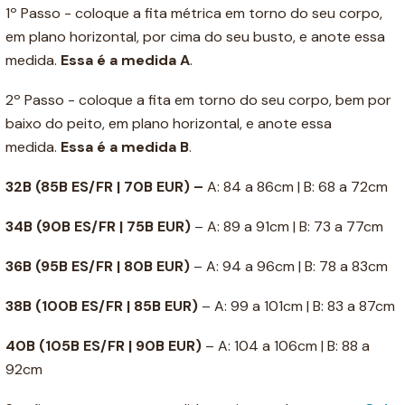
1º Passo - coloque a fita métrica em torno do seu corpo,
em plano horizontal, por cima do seu busto, e anote essa
medida.
Essa é a medida A
.
2º Passo - coloque a fita em torno do seu corpo, bem por
baixo do peito, em plano horizontal, e anote essa
medida.
Essa é a medida B
.
32B (85B ES/FR | 70B EUR) –
A: 84 a 86cm | B: 68 a 72cm
34B
(90B ES/FR | 75B EUR)
– A: 89 a 91cm | B: 73 a 77cm
36B
(95B ES/FR | 80B EUR)
– A: 94 a 96cm | B: 78 a 83cm
38B
(100B ES/FR | 85B EUR)
– A: 99 a 101cm | B: 83 a 87cm
40B
(105B ES/FR | 90B EUR)
– A: 104 a 106cm | B: 88 a
92cm