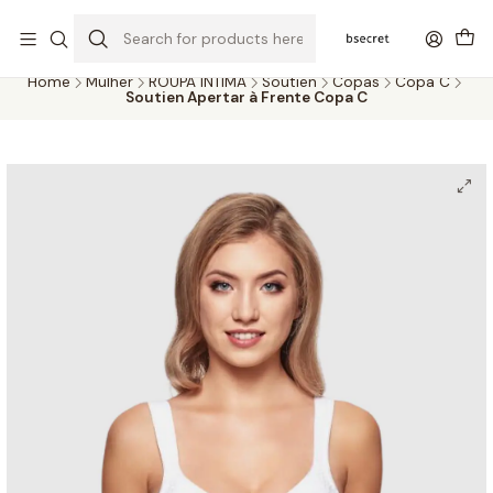
PORTES GRÁTIS ACIMA DOS 45€ (PT) E 65€ (ILHAS) | ENTREGAS DE 2
A 5 DIAS
Home
Mulher
ROUPA ÍNTIMA
Soutien
Copas
Copa C
Soutien Apertar à Frente Copa C