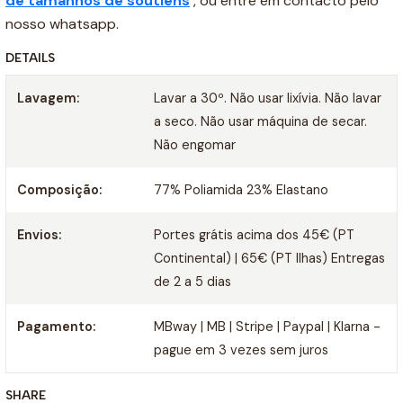
de tamanhos de soutiens
, ou entre em contacto pelo
nosso whatsapp.
DETAILS
Lavagem:
Lavar a 30º. Não usar lixívia. Não lavar
a seco. Não usar máquina de secar.
Não engomar
Composição:
77% Poliamida 23% Elastano
Envios:
Portes grátis acima dos 45€ (PT
Continental) | 65€ (PT Ilhas) Entregas
de 2 a 5 dias
Pagamento:
MBway | MB | Stripe | Paypal | Klarna -
pague em 3 vezes sem juros
SHARE