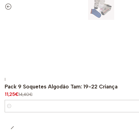
|
-22%
OFF
Pack 9 Soquetes Algodão Tam: 19-22 Criança
11,25€
14,40€
Quantity