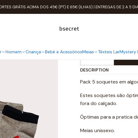
ome
Meias
Soquete
Pack 5 Soquetes Algodão Tam: 29-31 Crian
ORTES GRÁTIS ACIMA DOS 45€ (PT) E 65€ (ILHAS) | ENTREGAS DE 2 A 5 DI
Pack 5 Soqu
Criança
r
Homem
Criança
Bebé e Acessórios
Meias
Têxteis Lar
Mystery 
Quantity
DESCRIPTION
Pack 5 soquetes em algod
Estes soquetes são óptim
fora do calçado.
Óptimas para a pratica d
Meias unissexo.