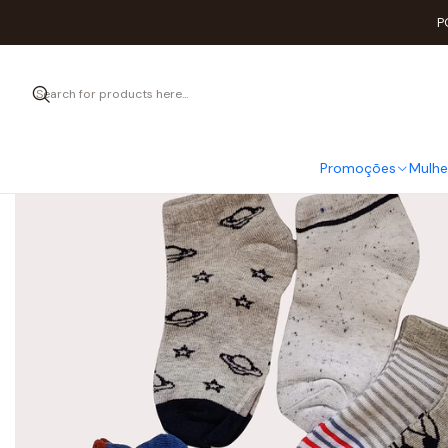
H
P
Promoções
Mulhe