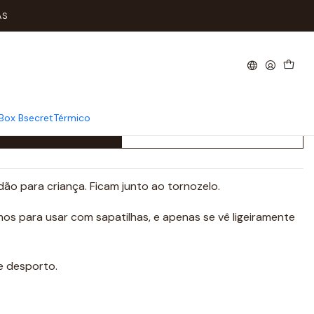
ça
AS
etes Algodão Tam: 29-31
Box Bsecret
Térmico
Add to Cart
Buy now
ão para criança. Ficam junto ao tornozelo.
os para usar com sapatilhas, e apenas se vê ligeiramente
e desporto.