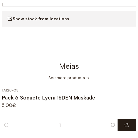
|
Show stock from locations
Meias
See more products
FA126-03
|
Pack 6 Soquete Lycra 15DEN Muskade
5,00€
Quantity