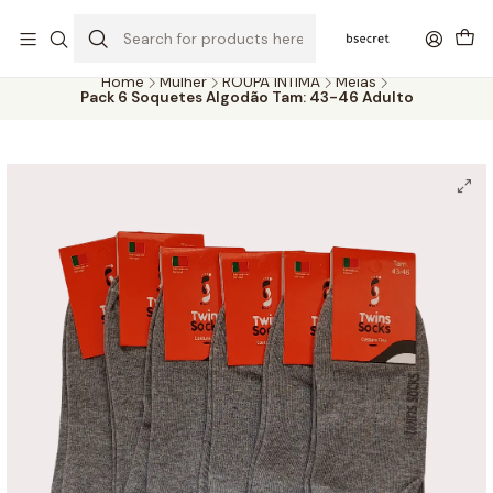
PORTES GRÁTIS ACIMA DOS 45€ (PT) E 65€ (ILHAS) | ENTREGAS DE 2
A 5 DIAS
Home
Mulher
ROUPA ÍNTIMA
Meias
Pack 6 Soquetes Algodão Tam: 43-46 Adulto