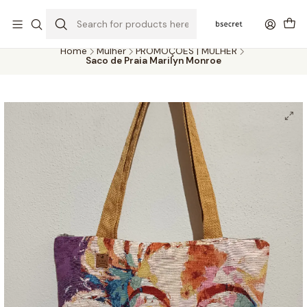
PORTES GRÁTIS ACIMA DOS 45€ (PT) E 65€ (ILHAS) | ENTREGAS DE 2
A 5 DIAS
Home
Mulher
PROMOÇÕES | MULHER
Saco de Praia Marilyn Monroe