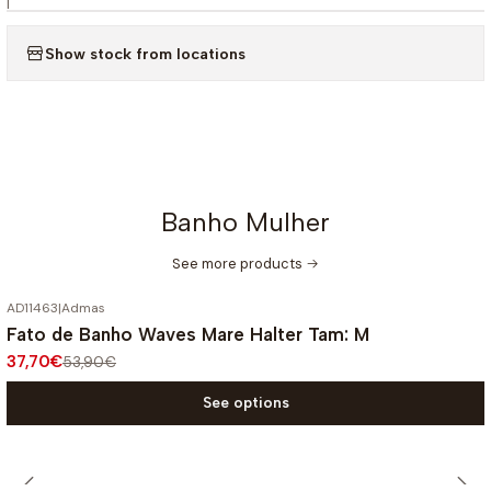
|
Show stock from locations
Banho Mulher
See more products
AD11463
|
Admas
-30%
OFF
Fato de Banho Waves Mare Halter Tam: M
37,70€
53,90€
See options