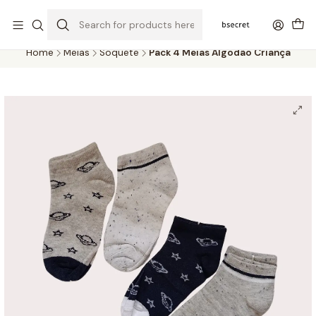
PORTES GRÁTIS ACIMA DOS 45€ (PT) E 65€ (ILHAS) | ENTREGAS DE 2
A 5 DIAS
Home
Meias
Soquete
Pack 4 Meias Algodão Criança