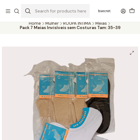
PORTES GRÁTIS ACIMA DOS 45€ (PT) E 65€ (ILHAS) | ENTREGAS DE 2
A 5 DIAS
Home
Mulher
ROUPA ÍNTIMA
Meias
Pack 7 Meias Invisíveis sem Costuras Tam: 35-39