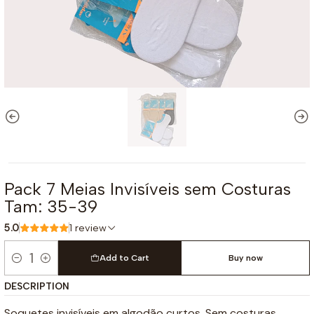
Pack 7 Meias Invisíveis sem Costuras
Tam: 35-39
5.0
1 review
Add to Cart
Buy now
Quantity
DESCRIPTION
Soquetes invisíveis em algodão curtos. Sem costuras.