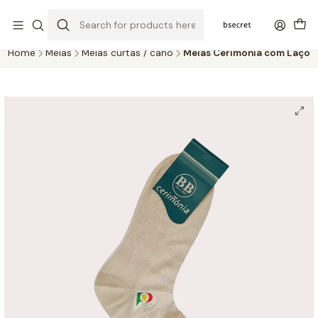
PORTES GRÁTIS ACIMA DOS 45€ (PT) E 65€ (ILHAS) | ENTREGAS DE 2
A 5 DIAS
Home
Meias
Meias curtas / cano
Meias Cerimónia com Laço