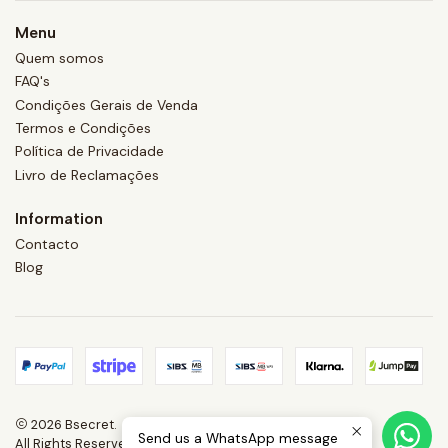
Menu
Quem somos
FAQ's
Condições Gerais de Venda
Termos e Condições
Política de Privacidade
Livro de Reclamações
Information
Contacto
Blog
2026 Bsecret.
Send us a WhatsApp message
All Rights Reserved.
Powered by Jumpseller
.