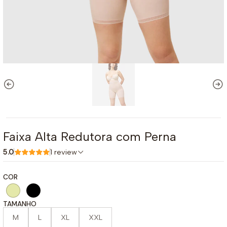
Faixa Alta Redutora com Perna
5.0
1 review
COR
TAMANHO
M
L
XL
XXL