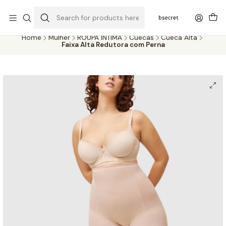
PORTES GRÁTIS ACIMA DOS 45€ (PT) E 65€ (ILHAS) | ENTREGAS DE 2
A 5 DIAS
Home
Mulher
ROUPA ÍNTIMA
Cuecas
Cueca Alta
Faixa Alta Redutora com Perna