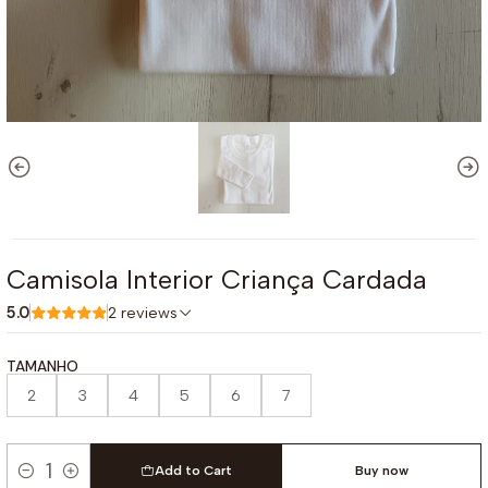
Camisola Interior Criança Cardada
5.0
2 reviews
TAMANHO
2
3
4
5
6
7
Add to Cart
Buy now
Quantity