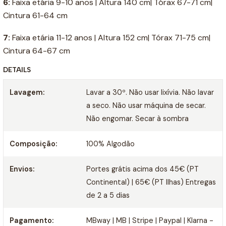
6:
Faixa etária 9-10 anos | Altura 140 cm| Tórax 67-71 cm|
Cintura 61-64 cm
7:
Faixa etária 11-12 anos | Altura 152 cm| Tórax 71-75 cm|
Cintura 64-67 cm
DETAILS
Lavagem:
Lavar a 30º. Não usar lixívia. Não lavar
a seco. Não usar máquina de secar.
Não engomar. Secar à sombra
Composição:
100% Algodão
Envios:
Portes grátis acima dos 45€ (PT
Continental) | 65€ (PT Ilhas) Entregas
de 2 a 5 dias
Pagamento:
MBway | MB | Stripe | Paypal | Klarna -