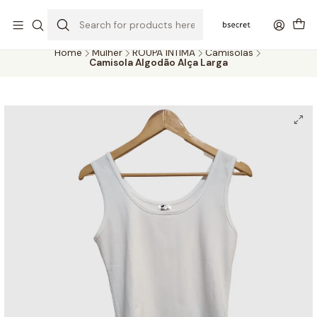
PORTES GRÁTIS ACIMA DOS 45€ (PT) E 65€ (ILHAS) | ENTREGAS DE 2
A 5 DIAS
Home
Mulher
ROUPA ÍNTIMA
Camisolas
Camisola Algodão Alça Larga