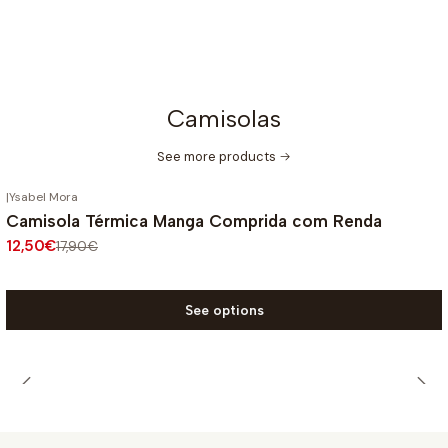
Camisolas
See more products
|
Ysabel Mora
-30%
OFF
Camisola Térmica Manga Comprida com Renda
12,50€
17,90€
See options