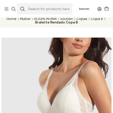
PORTES GRÁTIS ACIMA DOS 45€ (PT) E 65€ (ILHAS) | ENTREGAS DE 2
A 5 DIAS
Home
Mulher
ROUPA ÍNTIMA
Soutien
Copas
Copa B
Bralette Rendado Copa B