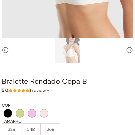
Bralette Rendado Copa B
5.0
1 review
COR
TAMANHO
32B
34B
36B