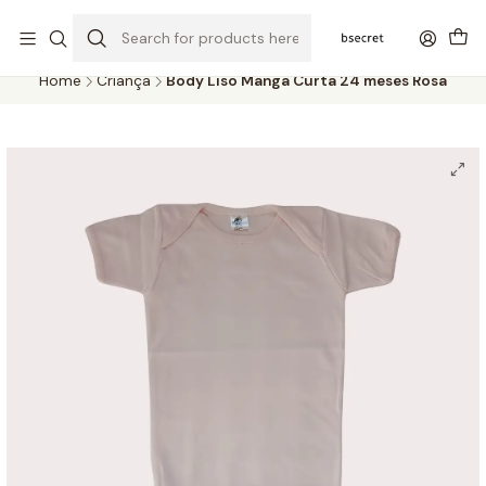
PORTES GRÁTIS ACIMA DOS 45€ (PT) E 65€ (ILHAS) | ENTREGAS DE 2
A 5 DIAS
Home
Criança
Body Liso Manga Curta 24 meses Rosa