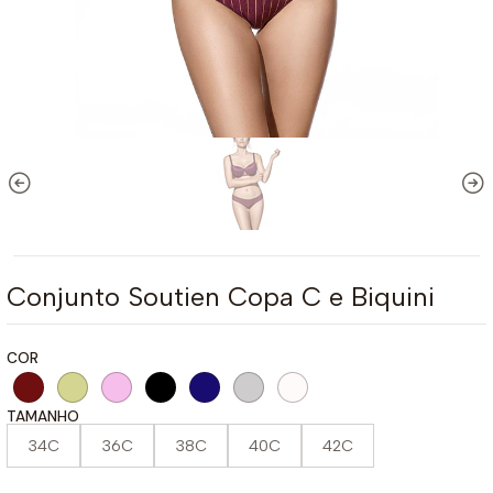
Conjunto Soutien Copa C e Biquini
COR
TAMANHO
34C
36C
38C
40C
42C