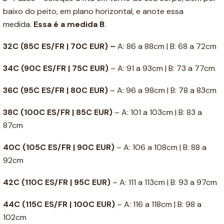
baixo do peito, em plano horizontal, e anote essa
medida.
Essa é a medida B
.
32C (85C ES/FR | 70C EUR) –
A: 86 a 88cm | B: 68 a 72cm
34C
(90C ES/FR | 75C EUR)
– A: 91 a 93cm | B: 73 a 77cm
36C
(95C ES/FR | 80C EUR)
– A: 96 a 98cm | B: 78 a 83cm
38C
(100C ES/FR | 85C EUR)
– A: 101 a 103cm | B: 83 a
87cm
40C
(105C ES/FR | 90C EUR)
– A: 106 a 108cm | B: 88 a
92cm
42C
(110C ES/FR | 95C EUR)
– A: 111 a 113cm | B: 93 a 97cm
44C
(115C ES/FR | 100C EUR)
– A: 116 a 118cm | B: 98 a
102cm