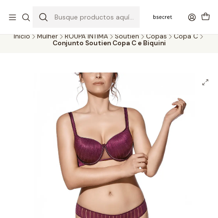
PORTES GRÁTIS ACIMA DOS 45€ (PT) E 65€ (ILHAS) | ENTREGAS DE 2
A 5 DIAS
Inicio
Mulher
ROUPA ÍNTIMA
Soutien
Copas
Copa C
Conjunto Soutien Copa C e Biquini