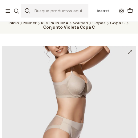
PORTES GRÁTIS ACIMA DOS 45€ (PT) E 65€ (ILHAS) | ENTREGAS DE 2
A 5 DIAS
Inicio
Mulher
ROUPA ÍNTIMA
Soutien
Copas
Copa C
Conjunto Violeta Copa C