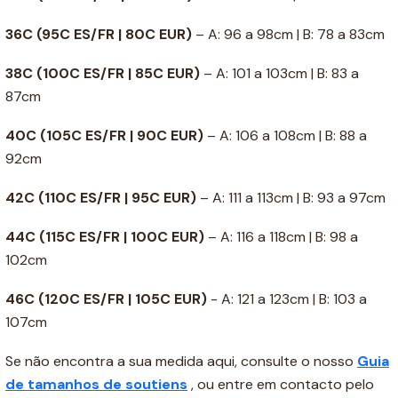
36C
(95C ES/FR | 80C EUR)
– A: 96 a 98cm | B: 78 a 83cm
38C
(100C ES/FR | 85C EUR)
– A: 101 a 103cm | B: 83 a
87cm
40C
(105C ES/FR | 90C EUR)
– A: 106 a 108cm | B: 88 a
92cm
42C
(110C ES/FR | 95C EUR)
– A: 111 a 113cm | B: 93 a 97cm
44C
(115C ES/FR | 100C EUR)
– A: 116 a 118cm | B: 98 a
102cm
46C
(120C ES/FR | 105C EUR)
- A: 121 a 123cm | B: 103 a
107cm
Se não encontra a sua medida aqui, consulte o nosso
Guia
de tamanhos de soutiens
, ou entre em contacto pelo