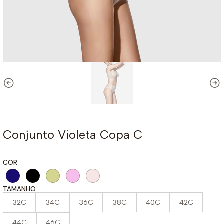
Conjunto Violeta Copa C
COR
TAMANHO
32C
34C
36C
38C
40C
42C
44C
46C