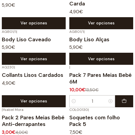
Carda
5,90€
4,90€
Ver opciones
Ver opciones
AGB01/1
|
AGB01/1
|
Body Liso Caveado
Body Liso Alças
5,90€
5,90€
Ver opciones
Ver opciones
AG230
|
|
-26%
OFF
Collants Lisos Cardados
Pack 7 Pares Meias Bebé
6M
4,90€
10,00€
13,50€
Ver opciones
Cantidad
|
Ysabel Mora
COL00130
|
-25%
OFF
Pack 2 Pares Meias Bebé
Soquetes com folho
Anti-derrapantes
Pack 5
3,00€
7,50€
4,00€