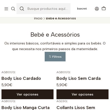
PORTES GRÁTIS ACIMA DOS 45€ (PT) E 65€ (ILHAS) | ENTREGAS DE 2
A 5 DIAS
Inicio
Bebé e Acessórios
Bebé e Acessórios
Os interiores básicos, confortáveis e simples para os bebés. O
que necessita nos primeiros passos da maternidade.
Filtros
AGB01/0
|
AGB01/0
|
Body Liso Cardado
Body Liso Sem Carda
5,90€
5,90€
Ver opciones
Ver opciones
AGB01/0
|
AG230
|
Body Liso Manga Curta
Collants Lisos Sem