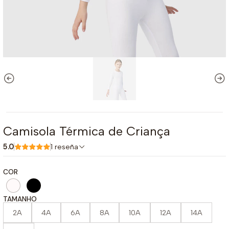
Camisola Térmica de Criança
5.0
1 reseña
COR
TAMANHO
2A
4A
6A
8A
10A
12A
14A