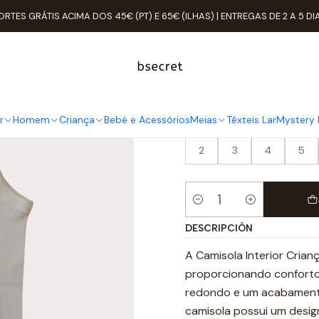
Inicio
Criança
Camisolas
Camisola Interior Criança Alça Cava
ORTES GRÁTIS ACIMA DOS 45€ (PT) E 65€ (ILHAS) | ENTREGAS DE 2 A 5 DI
Camisola Int
3.0
1 reseña
r
Homem
Criança
Bebé e Acessórios
Meias
Têxteis Lar
Mystery 
TAMANHO
2
3
4
5
Cantidad
DESCRIPCIÓN
A Camisola Interior Crian
proporcionando conforto 
redondo e um acabamento
camisola possui um desig