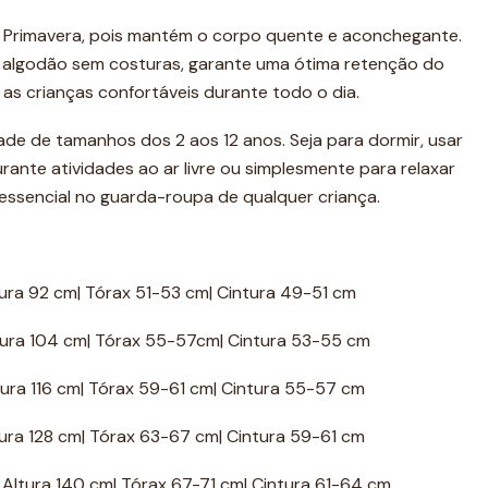
 da Primavera, pois mantém o corpo quente e aconchegante.
 algodão sem costuras, garante uma ótima retenção do
as crianças confortáveis durante todo o dia.
ade de tamanhos dos 2 aos 12 anos. Seja para dormir, usar
nte atividades ao ar livre ou simplesmente para relaxar
 essencial no guarda-roupa de qualquer criança.
ltura 92 cm| Tórax 51-53 cm| Cintura 49-51 cm
Altura 104 cm| Tórax 55-57cm| Cintura 53-55 cm
ltura 116 cm| Tórax 59-61 cm| Cintura 55-57 cm
ltura 128 cm| Tórax 63-67 cm| Cintura 59-61 cm
| Altura 140 cm| Tórax 67-71 cm| Cintura 61-64 cm