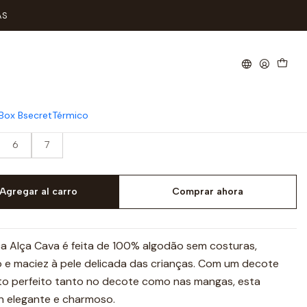
AS
erior Criança Alça Cava
Box Bsecret
Térmico
6
7
Agregar al carro
Comprar ahora
ça Alça Cava é feita de 100% algodão sem costuras,
e maciez à pele delicada das crianças. Com um decote
 perfeito tanto no decote como nas mangas, esta
n elegante e charmoso.