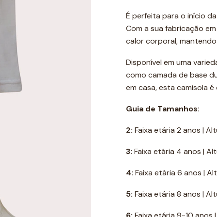
É perfeita para o início
Com a sua fabricação em
calor corporal, mantendo 
Disponível em uma varied
como camada de base dura
em casa, esta camisola é
Guia de Tamanhos
:
2:
Faixa etária 2 anos | A
3:
Faixa etária 4 anos | 
4:
Faixa etária 6 anos | A
5:
Faixa etária 8 anos | A
6:
Faixa etária 9-10 anos 