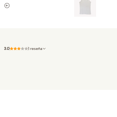
3.0
1 reseña