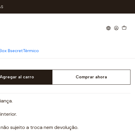
AS
ança Algodão Tam: 4A
Box Bsecret
Térmico
Agregar al carro
Comprar ahora
iança.
interior.
não sujeito a troca nem devolução.