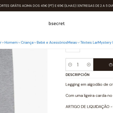
Inicio
Criança
Leggings
Legging Criança Algodão Tam: 4A
ORTES GRÁTIS ACIMA DOS 45€ (PT) E 65€ (ILHAS) | ENTREGAS DE 2 A 5 DI
Legging Cri
TAMANHO
r
Homem
Criança
Bebé e Acessórios
Meias
Têxteis Lar
Mystery 
4A
Cantidad
DESCRIPCIÓN
Legging em algodão de cr
Com uma ligeira carda no 
ARTIGO DE LIQUIDAÇÃO - 