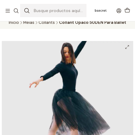
PORTES GRÁTIS ACIMA DOS 45€ (PT) E 65€ (ILHAS) | ENTREGAS DE 2
A 5 DIAS
Inicio
Meias
Collants
Collant Opaco 50DEN Para Ballet