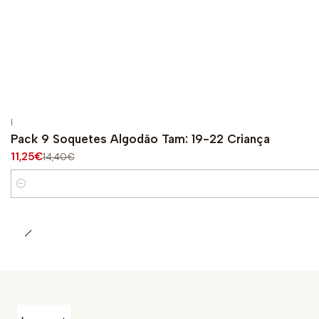
|
-22%
OFF
Pack 9 Soquetes Algodão Tam: 19-22 Criança
11,25€
14,40€
Cantidad