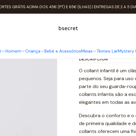
Inicio
Meias
Collants
Collant Criança Algodão 4-5 anos
ORTES GRÁTIS ACIMA DOS 45€ (PT) E 65€ (ILHAS) | ENTREGAS DE 2 A 5 DI
Collant Cria
Cantidad
r
Homem
Criança
Bebé e Acessórios
Meias
Têxteis Lar
Mystery 
DESCRIPCIÓN
O collant infantil é um c
pequenos. Seja para uso d
parte do seu guarda-roup
collants infantis são a es
elegantes em todas as av
Descubra o conforto e o e
de primeira qualidade e 
collants oferecem uma fi