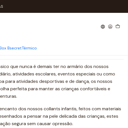
AS
nça Algodão 4-5 anos
Agregar al carro
Comprar ahora
Box Bsecret
Térmico
lássico que nunca é demais ter no armário dos nossos
iário, atividades escolares, eventos especiais ou como
a para atividades desportivas e de dança, os nossos
colha perfeita para manter as crianças confortáveis ​​e
enturas.
ncanto dos nossos collants infantis, feitos com materiais
desenhados a pensar na pele delicada das crianças, estes
xação segura sem causar opressão.