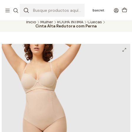
PORTES GRÁTIS ACIMA DOS 45€ (PT) E 65€ (ILHAS) | ENTREGAS DE 2
A 5 DIAS
Inicio
Mulher
ROUPA ÍNTIMA
Cuecas
Cinta Alta Redutora com Perna