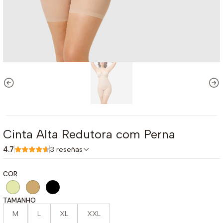
Cinta Alta Redutora com Perna
4.7
3 reseñas
COR
TAMANHO
M
L
XL
XXL