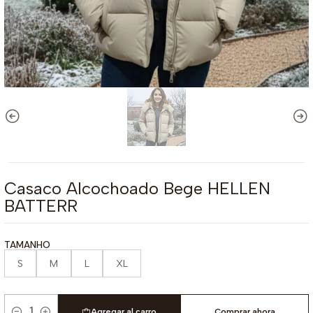
Casaco Alcochoado Bege HELLEN
BATTERR
TAMANHO
S
M
L
XL
Agregar al carro
Comprar ahora