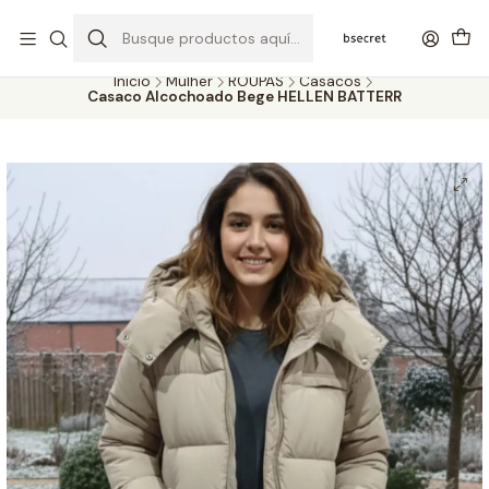
PORTES GRÁTIS ACIMA DOS 45€ (PT) E 65€ (ILHAS) | ENTREGAS DE 2
A 5 DIAS
Inicio
Mulher
ROUPAS
Casacos
Casaco Alcochoado Bege HELLEN BATTERR