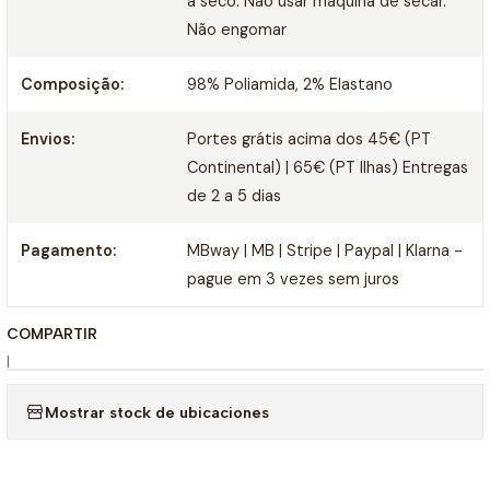
a seco. Não usar máquina de secar.
Não engomar
Composição:
98% Poliamida, 2% Elastano
Envios:
Portes grátis acima dos 45€ (PT
Continental) | 65€ (PT Ilhas) Entregas
de 2 a 5 dias
Pagamento:
MBway | MB | Stripe | Paypal | Klarna -
pague em 3 vezes sem juros
COMPARTIR
|
Mostrar stock de ubicaciones