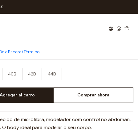
a B
AS
dor sem Aro Copa B
Box Bsecret
Térmico
40B
42B
44B
Agregar al carro
Comprar ahora
Tecido de microfibra, modelador com control no abdóman,
. O body ideal para modelar o seu corpo.