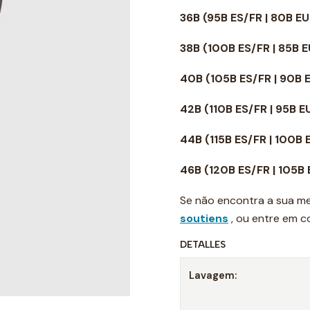
36B
(95B ES/FR | 80B E
38B
(100B ES/FR | 85B 
40B
(105B ES/FR | 90B 
42B
(110B ES/FR | 95B 
44B
(115B ES/FR | 100B
46B
(120B ES/FR | 105B
Se não encontra a sua me
soutiens
, ou entre em 
DETALLES
Lavagem: