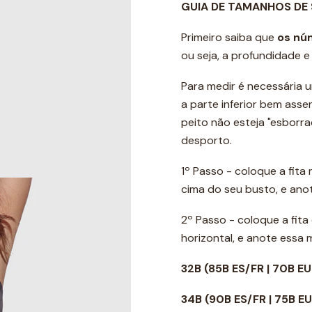
GUIA DE TAMANHOS DE
Primeiro saiba que
os nú
ou seja, a profundidade 
Para medir é necessária u
a parte inferior bem ass
peito não esteja "esborr
desporto.
1º Passo - coloque a fita
cima do seu busto, e ano
2º Passo - coloque a fit
horizontal, e anote essa
32B (85B ES/FR | 70B EU
34B
(90B ES/FR | 75B E