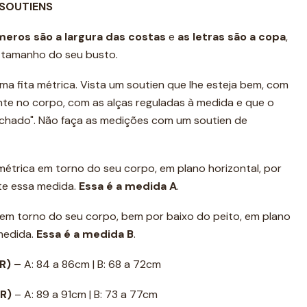
 SOUTIENS
meros são a
largura das costas
e
as letras são a copa
,
e tamanho do seu busto.
ma fita métrica. Vista um soutien que lhe esteja bem, com
ente no corpo, com as alças reguladas à medida e que o
achado". Não faça as medições com um soutien de
 métrica em torno do seu corpo, em plano horizontal, por
te essa medida.
Essa é a medida A
.
a em torno do seu corpo, bem por baixo do peito, em plano
 medida.
Essa é a medida B
.
R) –
A: 84 a 86cm | B: 68 a 72cm
UR)
– A: 89 a 91cm | B: 73 a 77cm