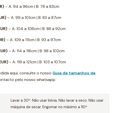
UR)
– A: 94 a 96cm | B: 78 a 83cm
EUR)
– A: 99 a 101cm | B: 83 a 87cm
EUR)
– A: 104 a 106cm | B: 88 a 92cm
EUR)
– A: 109 a 111cm | B: 93 a 97cm
 EUR)
– A: 114 a 116cm | B: 98 a 102cm
 EUR)
- A: 119 a 121cm | B: 103 a 107cm
dida aqui, consulte o nosso
Guia de tamanhos de
contacto pelo nosso whatsapp.
Lavar a 30º. Não usar lixívia. Não lavar a seco. Não usar
máquina de secar. Engomar no máximo a 110º